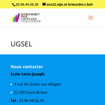
02.96.94.56.30
eco22.stjo.st-brieuc@e-c.bzh
UGSEL
Nous contacter
Ecole Saint-Joseph
4 rue du Goëlo-Les villages
22 000 Saint-Brieuc
Tel :
02.96.94.56.30